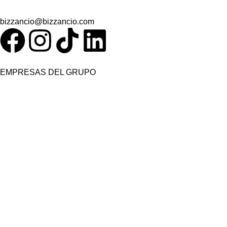
bizzancio@bizzancio.com
EMPRESAS DEL GRUPO
Bizzancio Unique Events
Despedidas y Fiestas en Valencia
INFO LEGAL
Política de privacidad
Aviso Legal
Política de cookies
Términos y condiciones
DESAYUNOS Y MERIENDAS EN VALENCIA